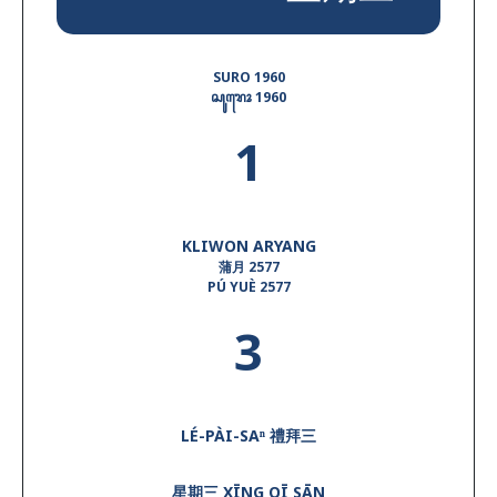
SURO 1960
ꦱꦸꦫꦺꦴ
1960
1
KLIWON ARYANG
蒲月 2577
PÚ YUÈ 2577
3
LÉ-PÀI-SAⁿ 禮拜三
星期三 XĪNG QĪ SĀN