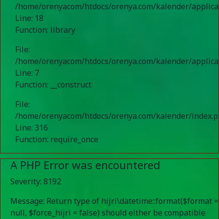
/home/orenyacom/htdocs/orenya.com/kalender/applic
Line: 18
Function: library
File:
/home/orenyacom/htdocs/orenya.com/kalender/applicat
Line: 7
Function: __construct
File:
/home/orenyacom/htdocs/orenya.com/kalender/index.
Line: 316
Function: require_once
A PHP Error was encountered
Severity: 8192
Message: Return type of hijri\datetime::format($format =
null, $force_hijri = false) should either be compatible