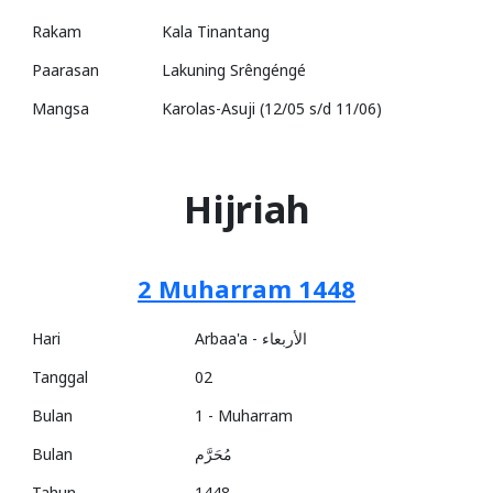
Rakam
Kala Tinantang
Paarasan
Lakuning Srêngéngé
Mangsa
Karolas-Asuji (12/05 s/d 11/06)
Hijriah
2 Muharram 1448
Hari
Arbaa'a - الأربعاء
Tanggal
02
Bulan
1 - Muharram
Bulan
مُحَرَّم
Tahun
1448