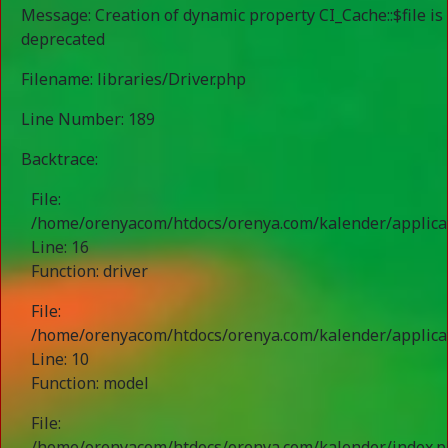
Message: Creation of dynamic property CI_Cache::$file is
deprecated
Filename: libraries/Driver.php
Line Number: 189
Backtrace:
File:
/home/orenyacom/htdocs/orenya.com/kalender/applic
Line: 16
Function: driver
File:
/home/orenyacom/htdocs/orenya.com/kalender/applicat
Line: 10
Function: model
File:
/home/orenyacom/htdocs/orenya.com/kalender/index.