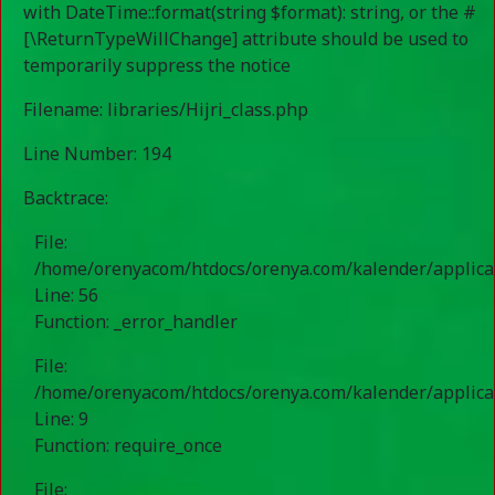
with DateTime::format(string $format): string, or the #
[\ReturnTypeWillChange] attribute should be used to
temporarily suppress the notice
Filename: libraries/Hijri_class.php
Line Number: 194
Backtrace:
File:
/home/orenyacom/htdocs/orenya.com/kalender/applicati
Line: 56
Function: _error_handler
File:
/home/orenyacom/htdocs/orenya.com/kalender/applica
Line: 9
Function: require_once
File: