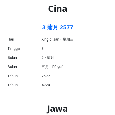
Cina
3 蒲月 2577
Hari
Xīng qī sān - 星期三
Tanggal
3
Bulan
5 - 蒲月
Bulan
五月 - Pú yuè
Tahun
2577
Tahun
4724
Jawa