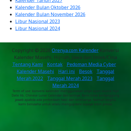
Kalender Tahun 2027
Kalender Bulan Oktober 2026
Kalender Bulan November 2026
Libur Nasional 2023
Libur Nasional 2024
Copyright © 2026
Orenya.com Kalender
Konversi
Kalender Masehi, Hijriah, Jawa dan Imlek/Cina
Tentang Kami
-
Kontak
-
Pedoman Media Cyber
-
Kalender Masehi
-
Hari ini
-
Besok
-
Tanggal
Merah 2022
-
Tanggal Merah 2023
-
Tanggal
Merah 2024
Term of use: konversi kalender menggunakan script open source Hijri
Date lib, Chinese Lunar Calendar dan lainnya. Kami tidak bertanggung
jawab apabila ada perbedaan hasil dan seterusnya. Namun begitu,
kami berusaha untuk selalu mengupdate supaya lebih presisi.