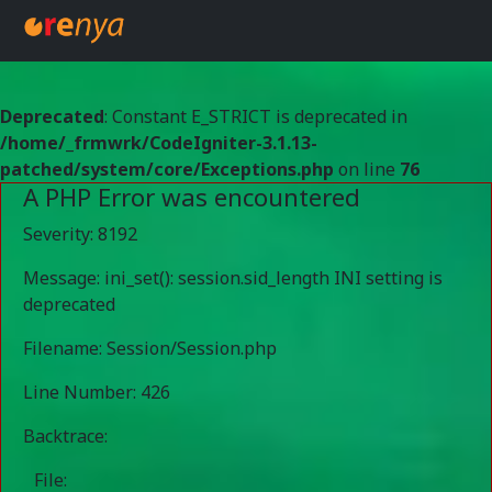
Deprecated
: Constant E_STRICT is deprecated in
/home/_frmwrk/CodeIgniter-3.1.13-
patched/system/core/Exceptions.php
on line
76
A PHP Error was encountered
Severity: 8192
Message: ini_set(): session.sid_length INI setting is
deprecated
Filename: Session/Session.php
Line Number: 426
Backtrace:
File: