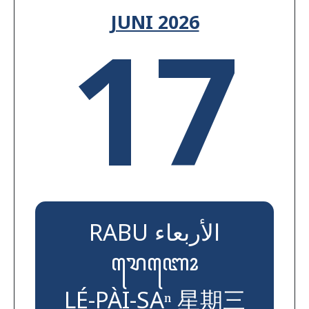
17
JUNI 2026
RABU الأربعاء
ꦫꦺꦧꦺꦴ
LÉ-PÀI-SAⁿ 星期三