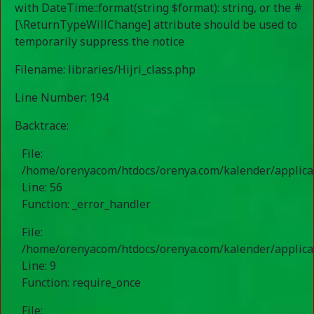
with DateTime::format(string $format): string, or the #
[\ReturnTypeWillChange] attribute should be used to
temporarily suppress the notice
Filename: libraries/Hijri_class.php
Line Number: 194
Backtrace:
File:
/home/orenyacom/htdocs/orenya.com/kalender/applicati
Line: 56
Function: _error_handler
File:
/home/orenyacom/htdocs/orenya.com/kalender/applica
Line: 9
Function: require_once
File: