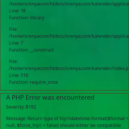
/home/orenyacom/htdocs/orenya.com/kalender/applic
Line: 18
Function: library
File:
/home/orenyacom/htdocs/orenya.com/kalender/applicat
Line: 7
Function: __construct
File:
/home/orenyacom/htdocs/orenya.com/kalender/index.
Line: 316
Function: require_once
A PHP Error was encountered
Severity: 8192
Message: Return type of hijri\datetime::format($format =
null, $force_hijri = false) should either be compatible