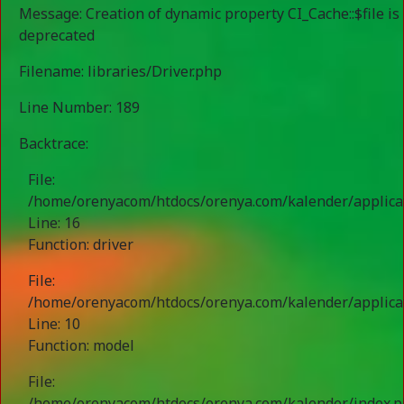
Message: Creation of dynamic property CI_Cache::$file is
deprecated
Filename: libraries/Driver.php
Line Number: 189
Backtrace:
File:
/home/orenyacom/htdocs/orenya.com/kalender/applic
Line: 16
Function: driver
File:
/home/orenyacom/htdocs/orenya.com/kalender/applicat
Line: 10
Function: model
File:
/home/orenyacom/htdocs/orenya.com/kalender/index.