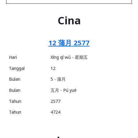
Cina
12 蒲月 2577
Hari
Xīng qī wǔ - 星期五
Tanggal
12
Bulan
5 - 蒲月
Bulan
五月 - Pú yuè
Tahun
2577
Tahun
4724