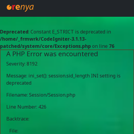
Deprecated
: Constant E_STRICT is deprecated in
/home/_frmwrk/CodeIgniter-3.1.13-
patched/system/core/Exceptions.php
on line
76
A PHP Error was encountered
Severity: 8192
Message: ini_set(): session.sid_length INI setting is
deprecated
Filename: Session/Session.php
Line Number: 426
Backtrace:
File: