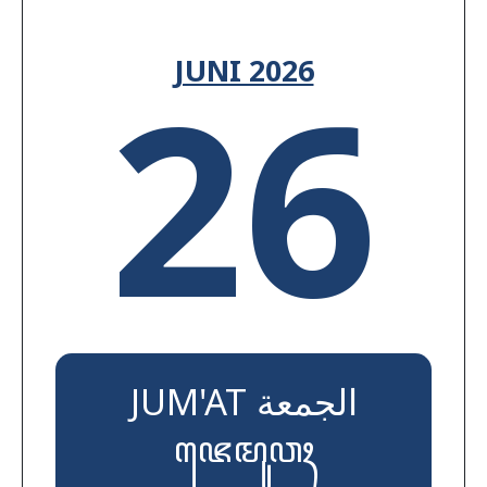
26
JUNI 2026
JUM'AT الجمعة
ꦗꦺꦩꦸꦮꦃ