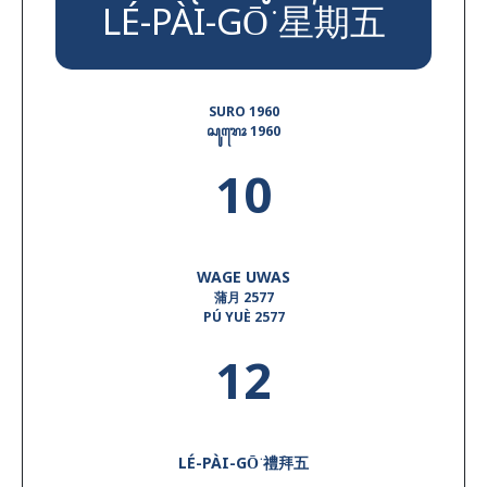
LÉ-PÀI-GŌ͘ 星期五
SURO 1960
ꦱꦸꦫꦺꦴ
1960
10
WAGE UWAS
蒲月 2577
PÚ YUÈ 2577
12
LÉ-PÀI-GŌ͘ 禮拜五