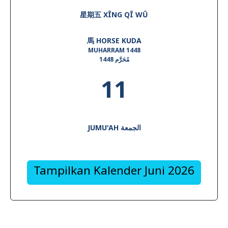
星期五 XĪNG QĪ WǓ
馬 HORSE KUDA
MUHARRAM 1448
1448 مُحَرَّم
11
JUMU'AH الجمعة
Tampilkan Kalender Juni 2026