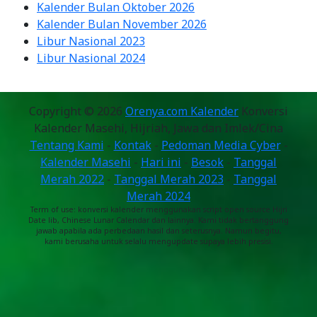
Kalender Bulan Oktober 2026
Kalender Bulan November 2026
Libur Nasional 2023
Libur Nasional 2024
Copyright © 2026
Orenya.com Kalender
Konversi
Kalender Masehi, Hijriah, Jawa dan Imlek/Cina
Tentang Kami
-
Kontak
-
Pedoman Media Cyber
-
Kalender Masehi
-
Hari ini
-
Besok
-
Tanggal
Merah 2022
-
Tanggal Merah 2023
-
Tanggal
Merah 2024
Term of use: konversi kalender menggunakan script open source Hijri
Date lib, Chinese Lunar Calendar dan lainnya. Kami tidak bertanggung
jawab apabila ada perbedaan hasil dan seterusnya. Namun begitu,
kami berusaha untuk selalu mengupdate supaya lebih presisi.