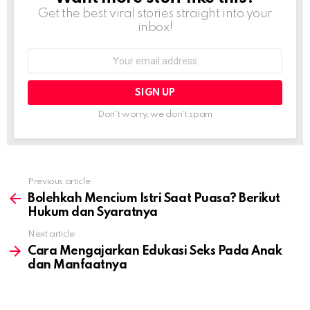
Get the best viral stories straight into your
inbox!
Email
address:
Don't worry, we don't spam
Previous article
See
more
Bolehkah Mencium Istri Saat Puasa? Berikut
Hukum dan Syaratnya
Next article
Cara Mengajarkan Edukasi Seks Pada Anak
dan Manfaatnya