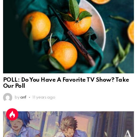
POLL: Do You Have A Favorite TV Show? Take
Our Poll
by
arif
11 years ago