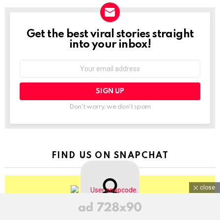
Get the best viral stories straight
NEWSLETTER
into your inbox!
Email
address:
Don't worry, we don't spam
FIND US ON SNAPCHAT
close
BringThePixel