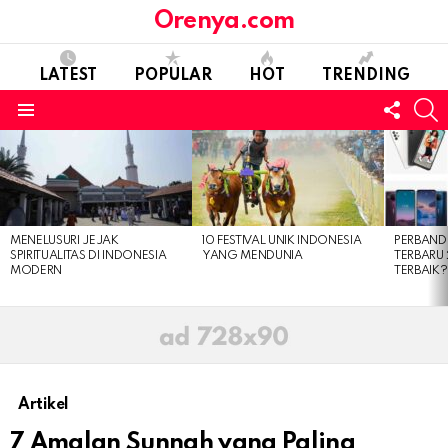
Orenya.com
LATEST
POPULAR
HOT
TRENDING
FOLL
S
US
Menu
LATEST
STORIES
MENELUSURI JEJAK
10 FESTIVAL UNIK INDONESIA
PERBAN
SPIRITUALITAS DI INDONESIA
YANG MENDUNIA
TERBARU
MODERN
TERBAIK?
Artikel
7 Amalan Sunnah yang Paling