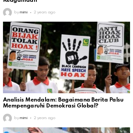
Keagamaan
by
mimi
2 years ago
Analisis Mendalam: Bagaimana Berita Palsu
Mempengaruhi Demokrasi Global?
by
mimi
2 years ago