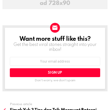
Want more stuff like this?
NEWSLETTER
Get the best viral stories straight into your
inbox!
Email
address:
Don't worry, we don't spam
Previous article
See
more