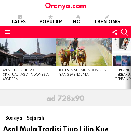
Orenya.com
LATEST
POPULAR
HOT
TRENDING
FOLL
S
US
Menu
LATEST
STORIES
MENELUSURI JEJAK
10 FESTIVAL UNIK INDONESIA
PERBAN
SPIRITUALITAS DI INDONESIA
YANG MENDUNIA
TERBARU
MODERN
TERBAIK?
Budaya
Sejarah
Asal Mula Tradisi Tiup Lilin Kue