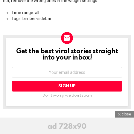
not, remove the wrong ones in the widget settings.
Time range: all
Tags: bimber-sidebar
Get the best viral stories straight
NEWSLETTER
into your inbox!
Email
address:
Don't worry, we don't spam
close
FIND US ON SNAPCHAT