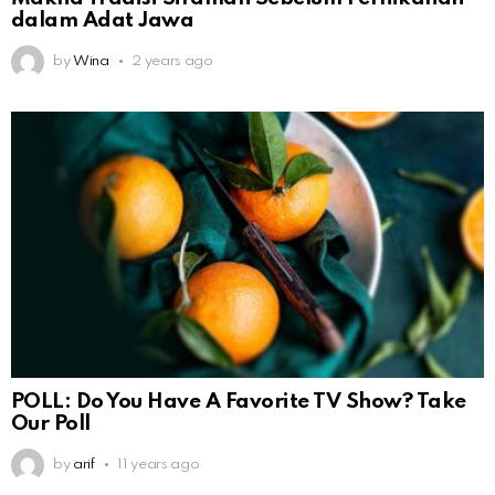
dalam Adat Jawa
by
Wina
2 years ago
POLL: Do You Have A Favorite TV Show? Take
Our Poll
by
arif
11 years ago