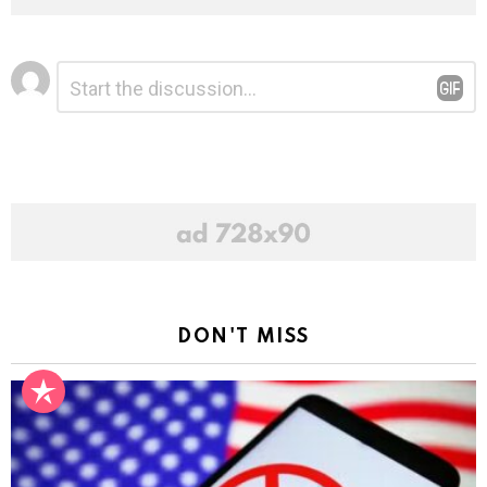
Leave
Comment
*
a
Reply
DON'T MISS