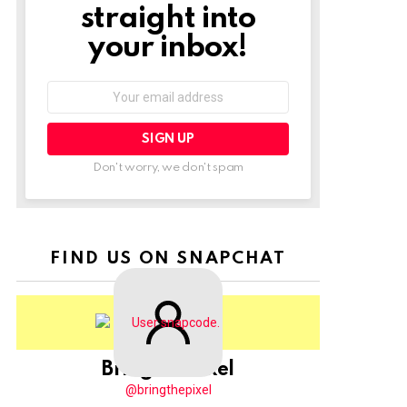
straight into
your inbox!
Email
address:
Don't worry, we don't spam
FIND US ON SNAPCHAT
BringThePixel
@bringthepixel