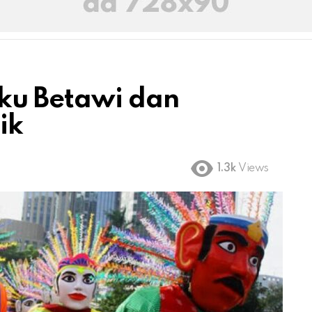
uku Betawi dan
ik
1.3k
Views