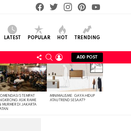
facebook
twitter
instagram
pinterest
youtube
LATEST
POPULAR
HOT
TRENDING
FOLLOW
SEARCH
LOGIN
ADD POST
US
OMENDASI 5 TEMPAT
MINIMALISME: GAYA HIDUP
NGKRONG ASIK RAME
ATAU TREND SESAAT?
 MURMER DI JAKARTA
ATAN