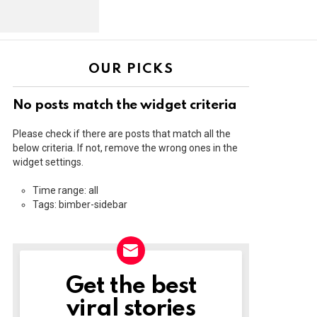
OUR PICKS
No posts match the widget criteria
Please check if there are posts that match all the
below criteria. If not, remove the wrong ones in the
widget settings.
Time range: all
Tags: bimber-sidebar
Get the best
NEWSLETTER
viral stories