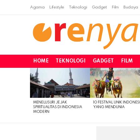
Agama
Lifestyle
Teknologi
Gadget
Film
Budaya
HOME
TEKNOLOGI
GADGET
FILM
LATEST
STORIES
MENELUSURI JEJAK
10 FESTIVAL UNIK INDONES
SPIRITUALITAS DI INDONESIA
YANG MENDUNIA
MODERN